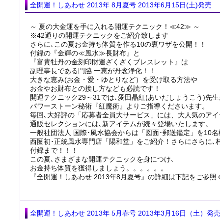
全開運！しあわせ 2013年 8月夏号 2013年6月15日(土)発売
～ 夏の大金運を手に入れる開運テクニック！≪42≫ ～
※42通りの開運テクニックをご紹介致します
さらに､この夏お金持ち体質を作る10の裏ワザを公開！！
付録の『金輝の≪風水≫長財布』と
『富貴牡丹の金刻印財運ざくざくブレスレット』は
副理事長である門脇 一恵が丹念浄化！！
大きな恵み(お金・愛・ゆとりなど）を受け取る方法や
お金やお財布との接し方なども必読です！
開運テクニック29～31では､愛田晶紅(あいだしょうこう)先生
パワーストーン秘術『紅魔術』よりご指導くださいます。
毎回､大好評の「応募者全員大サービス」には、大人気のアイ
通販セレクションには､新アイテムが続々登場いたします。
一般社団法人 国際･風水協会からは「図面･郵送鑑定」を10名様に
西圏初･正統風水専門店「陽和堂」をご紹介！さらにさらに､
付録まで！！！
この夏､さまざまな開運テクニックを身につけ､
お金持ち体質を獲得しましょう。。。。。。
『全開運！しあわせ 2013年8月夏号』の詳細は下記をご参照
全開運！しあわせ 2013年 5月春号 2013年3月16日（土）発