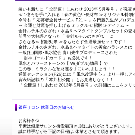
装いも新たに『 全開運！しあわせ 2013年 5月春号 』が発
≪ 1億円を手に入れる！春の黄色い長財布 ≫オリジナル特別
今号も『 応募者全員サービス P21～ 』を門脇先生がプロデ
～ 金運と財運を押し上げる ミラクル≪ 招財 ≫アイテム ～
金針ルチルのさざれ＋水晶＆ヘマタイトタンブルセットの登
前号で大好評となった「 金針ルチルのさざれ 」に
さらなる≪ 招財効果 ≫をもたらす金運最強セットです！
金針ルチルのさざれ、水晶＆ヘマタイトの黄金バランスとは･･
一般(社)国際･風水協会 青山先生プロデュースされた
「 財神ゴールドカード 」も必見です！
風水とパワーストーンの【 W(ダブル)効果 】で
この春、ミラクルな招財運を手にいれましょう！！
通販セレクション(P26)には『 風水改運中心 』より一押し
背表紙記載の『 本邦初公開 』もお見逃しなく！！
『 全開運！しあわせ 2013年 5月春号 』の詳細はここを
銀座サロン 休業日のお知らせ
お客様各位
平素は銀座サロンを御愛顧頂き､誠にありがとうございます。
誠に勝手ながら下記の日程は､休業とさせて頂きます。