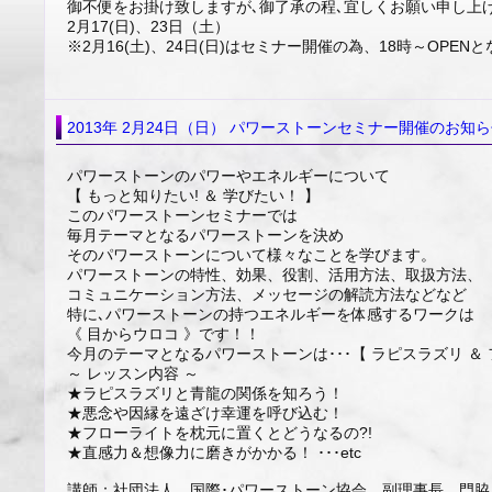
御不便をお掛け致しますが､御了承の程､宜しくお願い申し上
2月17(日)、23日（土）
※2月16(土)、24日(日)はセミナー開催の為、18時～OPEN
2013年 2月24日（日） パワーストーンセミナー開催のお知
パワーストーンのパワーやエネルギーについて
【 もっと知りたい! ＆ 学びたい！ 】
このパワーストーンセミナーでは
毎月テーマとなるパワーストーンを決め
そのパワーストーンについて様々なことを学びます。
パワーストーンの特性、効果、役割、活用方法、取扱方法、
コミュニケーション方法、メッセージの解読方法などなど
特に､パワーストーンの持つエネルギーを体感するワークは
《 目からウロコ 》です！！
今月のテーマとなるパワーストーンは･･･【 ラピスラズリ ＆ 
～ レッスン内容 ～
★ラピスラズリと青龍の関係を知ろう！
★悪念や因縁を遠ざけ幸運を呼び込む！
★フローライトを枕元に置くとどうなるの?!
★直感力＆想像力に磨きがかかる！ ･･･etc
講師：社団法人 国際･パワーストーン協会 副理事長 門脇