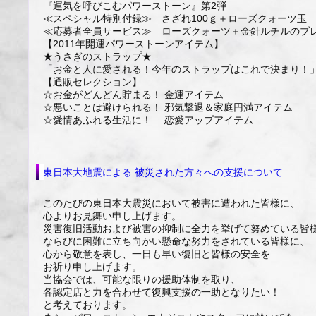
『運気を呼びこむパワーストーン』第2弾
≪スペシャル特別付録≫ さざれ100ｇ＋ローズクォーツ玉
≪応募者全員サービス≫ ローズクォーツ＋金針ルチルのブ
【2011年開運パワーストーンアイテム】
★うさぎのストラップ★
「お金と人に愛される！今年のストラップはこれで決まり！
【通販セレクション】
☆お金がどんどん貯まる！ 金運アイテム
☆悪いことは避けられる！ 邪気撃退＆家庭円満アイテム
☆愛情あふれる生活に！ 恋愛アップアイテム
東日本大地震による 被災された方々への支援について
このたびの東日本大震災において被害に遭われた皆様に、
心よりお見舞い申し上げます。
災害復旧活動および被害の抑制に全力を挙げて努めている皆
ならびに困難に立ち向かい懸命な努力をされている皆様に、
心から敬意を表し、一日も早い復旧と皆様の安全を
お祈り申し上げます。
当協会では、可能な限りの援助体制を取り、
各認定店と力を合わせて復興支援の一助となりたい！
と考えております。