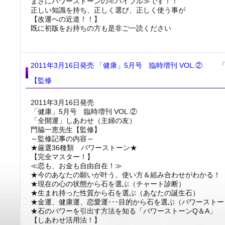
まさにパワーストーンの≪バイブル≫です！！
正しい知識を持ち、正しく選び、正しく使う事が
【改運への近道！！】
既に初版をお持ちの方も是非ご一読ください
2011年3月16日発売 「健康」5月号 臨時増刊 VOL.②
【監修
2011年3月16日発売
「健康」5月号 臨時増刊 VOL.②
「全開運」しあわせ（主婦の友）
門脇一恵先生【監修】
～監修記事の内容～
★厳選36種類 パワーストーン★
【完全マスター！】
≪恋も、お金も自由自在！≫
★今のあなたの願いが叶う、使い方＆組み合わせがわかる！
★現在の心の状態から石を選ぶ（チャート診断）
★生まれ持った性質から石を選ぶ（あなたの誕生石）
★金運、健康運、恋愛運･･･目的から石を選ぶ（パワースト
★石のパワーを引出す方法を知る「パワーストーンQ＆A」
【しあわせ活用法！】