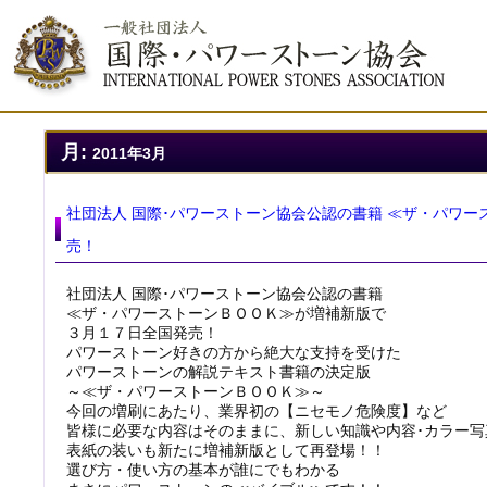
月:
2011年3月
社団法人 国際･パワーストーン協会公認の書籍 ≪ザ・パワー
売！
社団法人 国際･パワーストーン協会公認の書籍
≪ザ・パワーストーンＢＯＯＫ≫が増補新版で
３月１７日全国発売！
パワーストーン好きの方から絶大な支持を受けた
パワーストーンの解説テキスト書籍の決定版
～≪ザ・パワーストーンＢＯＯＫ≫～
今回の増刷にあたり、業界初の【ニセモノ危険度】など
皆様に必要な内容はそのままに、新しい知識や内容･カラー写
表紙の装いも新たに増補新版として再登場！！
選び方・使い方の基本が誰にでもわかる