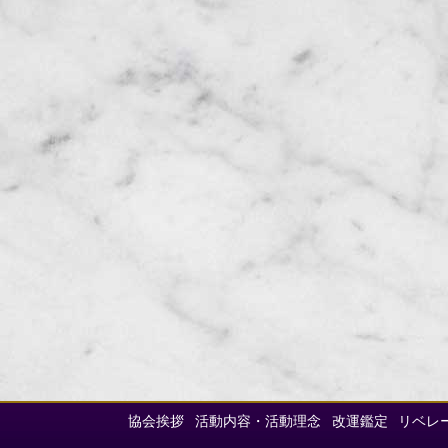
協会挨拶
活動内容・活動理念
改運鑑定
リベレ