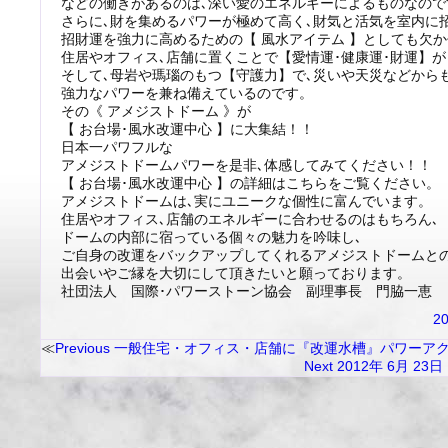
などの働きがあるのは､深い愛のエネルギーによるものなので
さらに､財を集めるパワーが極めて高く､財気と活気を室内に
招財運を強力に高めるための【 風水アイテム 】としても欠
住居やオフィス､店舗に置くことで【愛情運･健康運･財運】
そして､母岩や瑪瑙のもつ【守護力】で､災いや天災などから
強力なパワーを兼ね備えているのです。
その《 アメジストドーム 》が
【 お台場･風水改運中心 】に大集結！！
日本一パワフルな
アメジストドームパワーを是非､体感してみてください！！
【 お台場･風水改運中心 】の詳細はこちらをご覧ください。
アメジストドームは､実にユニークな個性に富んでいます。
住居やオフィス､店舗のエネルギーに合わせるのはもちろん､
ドームの内部に宿っている個々の魅力を吟味し､
ご自身の改運をバックアップしてくれるアメジストドームと
出会いやご縁を大切にして頂きたいと願っております。
社団法人 国際･パワーストーン協会 副理事長 門脇一恵
2
Previous
一般住宅・オフィス・店舗に『改運水槽』パワーア
Next
2012年 6月 