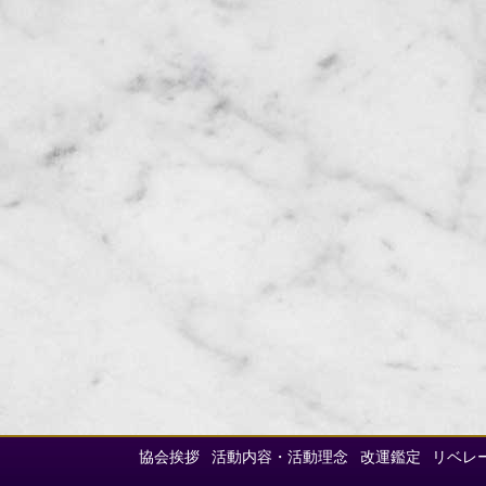
協会挨拶
活動内容・活動理念
改運鑑定
リベレ