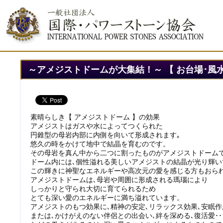
～アメジストドームが大集結！～ 【 お台場･風
素晴らしき【 アメジストドーム 】の効果
アメジストはガスや水によってつくられた
円錐型の母岩内部に内側を向いて形成されます｡
悠久の時をかけて地中で結晶を育むのです。
その母岩を真ん中から二つに割ったものがアメジストドーム
ドーム内には､個性溢れる美しいアメジストの結晶が光り輝い
この輝きに神聖なエネルギーや高次元の愛を感じる方もおら
アメジストドームは､母岩や周囲に形成される瑪瑙により
しっかりと守られ大切に育てられるため
とても深い愛のエネルギーに満ち溢れています。
アメジストのもつ効果に､精神の安定､リラックス効果､安眠作用
または､かけがえのない伴侶との出会い､絆を深める､復活愛･･