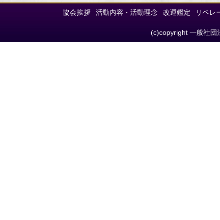
協会挨拶
活動内容・活動理念
改運鑑定
リベレ
(c)copyright 一般社