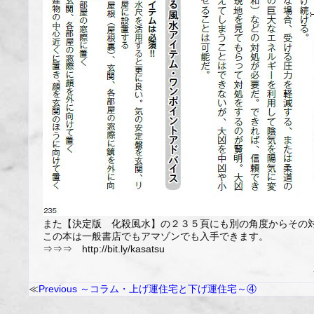
また【決定版 化殺風水】の２３５頁にも別の角度からその
この本は一般書店でもアマゾンでも入手できます。
⇒⇒⇒ http://bit.ly/kasatsu
Previous
～コラム・上げ運住宅と下げ運住宅～④