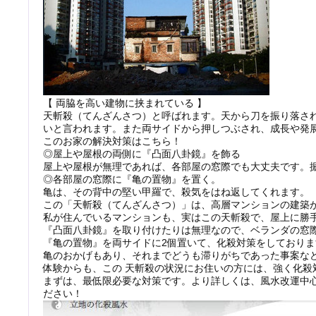
【 両脇を高い建物に挟まれている 】
天斬殺（てんざんさつ）と呼ばれます。天から刀を振り落さ
いと言われます。また両サイドから押しつぶされ、成長や発
このお家の解決対策はこちら！
◎屋上や屋根の両側に『凸面八卦鏡』を飾る
屋上や屋根が無理であれば、各部屋の窓際でも大丈夫です。
◎各部屋の窓際に『亀の置物』を置く。
亀は、その背中の堅い甲羅で、殺気をはね返してくれます。
この「天斬殺（てんざんさつ）」は、高層マンションの建築
私が住んでいるマンションも、実はこの天斬殺で、屋上に勝
『凸面八卦鏡』を取り付けたりは無理なので、ベランダの窓
『亀の置物』を両サイドに2個置いて、化殺対策をしておりま
亀のおかげもあり、それまでどうも滞りがちであった事案な
体験からも、この 天斬殺の状況にお住いの方には、強く化殺
まずは、最低限必要な対策です。より詳しくは、風水改運中
ださい！