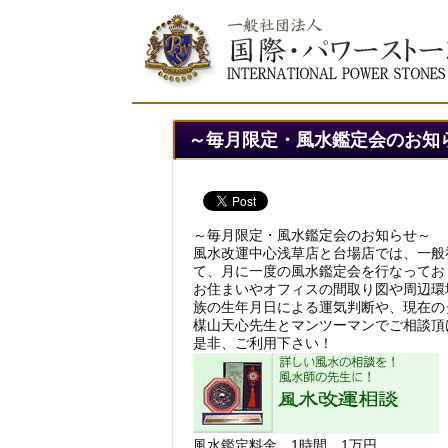
～毎月限定・風水鑑定会のお知
～毎月限定・風水鑑定会のお知らせ～
風水改運中心浅草店と台場店では、一般
て、月に一度の風水鑑定会を行なってお
お住まいやオフィスの間取り図や周辺環
族の生年月日による運気判断や、現在の
楳山天心先生とマンツーマンでご相談頂
是非、ご利用下さい！
風水鑑定料金
1
時間
1
万円