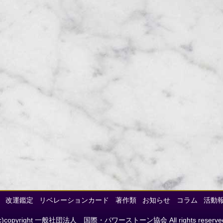
改運鑑定
リベレーションカード
著作類
お知らせ
コラム
活動
c)copyright 一般社団法人 国際・パワーストーン協会 All rights reserve