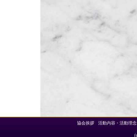
協会挨拶
活動内容・活動理念
(