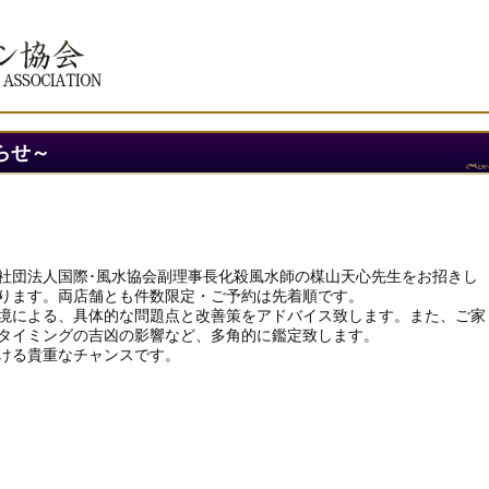
らせ～
社団法人国際･風水協会副理事長化殺風水師の楳山天心先生をお招きし
ります。両店舗とも件数限定・ご予約は先着順です。
境による、具体的な問題点と改善策をアドバイス致します。また、ご家
タイミングの吉凶の影響など、多角的に鑑定致します。
ける貴重なチャンスです。