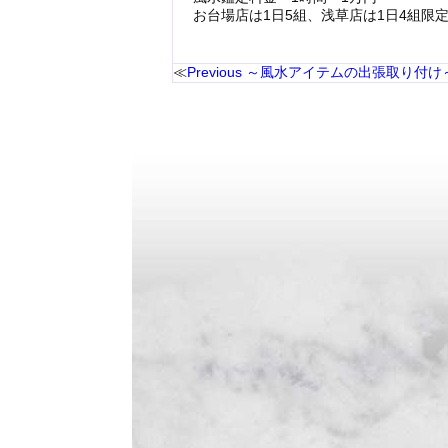
お台場店は
1
日
5
組、浅草店は
1
日
4
組限
Previous
～風水アイテムの出張取り付