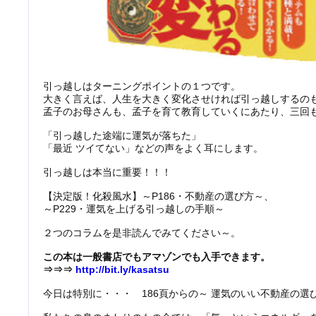
引っ越しはターニングポイントの１つです。
大きく言えば、人生を大きく変化させければ引っ越しするの
孟子のお母さんも、孟子を育て教育していくにあたり、三回
「引っ越した途端に運気が落ちた」
「最近 ツイてない」などの声をよく耳にします。
引っ越しは本当に重要！！！
【決定版！化殺風水】～P186・不動産の選び方～、
～P229・運気を上げる引っ越しの手順～
２つのコラムを是非読んでみてください～。
この本は一般書店でもアマゾンでも入手できます。
⇒⇒⇒
http://bit.ly/kasatsu
今日は特別に・・・ 186頁からの～ 運気のいい不動産の選