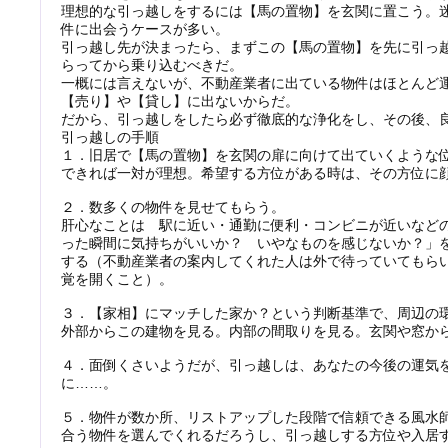
理想的な引っ越しをするには【馬の置物】を玄関に置こう。
件に出会うケースが多い。
引っ越し先が決まったら、まずこの【馬の置物】を先に引っ
らってから乗り込むべきだ。
一概には言えないが、不動産業者に出ている物件はほとんど
【売り】や【貸し】に出ないからだ。
だから、引っ越しをしたら必ず徹底的な浄化をし、その後、
引っ越しの手順
１．旧居で【馬の置物】を玄関の扉に向けて出ていくような
できれば一対が理想。希望する方位がある時は、その方位に
２．数多くの物件を見せてもらう。
肝心なことは 駅に近い・通勤に便利・コンビニが近いなど
った瞬間に気持ちがいいか？ いやなものを感じないか？」
する（不動産業者の案内してくれた人は外で待っていてもら
覚を開くこと）。
３．【家相】にマッチした家か？という判断基準で、周辺の
外部からこの建物を見る。内部の間取りを見る。玄関や窓か
４．面倒くさいようだが、引っ越しは、あなたの今後の運気
に……。
５．物件が数か所、リストアップした段階で信頼できる風水
合う物件を選んでくれるだろうし、引っ越しする方位や入居