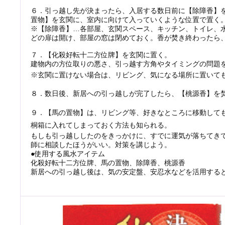
６．引っ越し先が決まったら、入居する数日前に【除障香】
置物】を玄関に、室内に向けて入っていくような位置で置く
※【除障香】…各部屋、玄関スペース、キッチン、トイレ、
どの扉は開け、部屋の窓は閉めておく。香が焚き終わったら
７．【化殺好転十二方位牌】を玄関に置く。
建物内の方位取りの悪さ、引っ越す方角やタイミングの問題
※玄関に置けない場合は、リビング、気になる場所に置いて
８．数日後、新居への引っ越しが完了したら、【桃源香】を
９．【馬の置物】は、リビング等、好きなところに移動
して
桐
箱に入れてしまっておく方法も知られる。
もしも引っ越ししたのをきっかけに、すでに運気が落ちてき
師に相談したほうがいい。対策を講じよう。
●使用する風水アイテム
化殺好転十二方位牌、馬の置物、除障香、桃源香
新居への引っ越し後は、気の安定盤、安忍水などを活用する