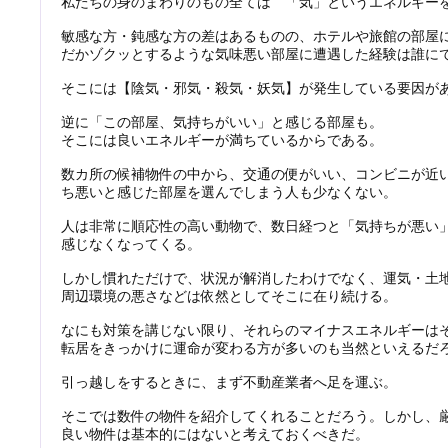
私たちの身のまわりのもの全ては 「気」というエネルギー
敏感な方・鈍感な方の差はあるものの、ホテルや旅館の部屋
だかゾクッとするような気味悪い部屋に遭遇した経験は誰に
そこには【陰気・邪気・殺気・妖気】が発生している要因が
逆に「この部屋、気持ちがいい」と感じる部屋も。
そこには良いエネルギーが満ちているからである。
数カ所の候補物件の中から、交通の便がいい、コンビニが近
ち悪いと感じた部屋を選んでしまう人も少なくない。
人は非常に順応性の高い動物で、数日経つと「気持ちが悪い
感じなくなってくる。
しかし慣れただけで、状況が解消したわけでなく、運気・土
周辺環境の悪さなどは依然としてそこに在り続ける。
なにも対策を講じない限り、それらのマイナスエネルギーは
転居をきっかけに運命が変わる方が多いのも当然といえるだ
引っ越しをするときに、まず不動産業者へ足を運ぶ。
そこでは数件の物件を紹介してくれることだろう。しかし、
良い物件は基本的にはないと考えておくべきだ。