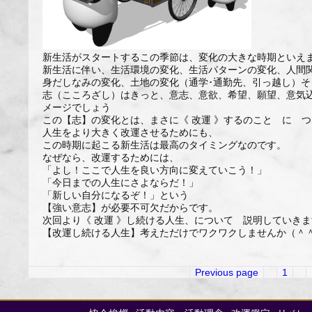
新生活がスタートするこの季節は、変化の大きな時期といえ
新生活に伴い、生活環境の変化、生活パターンの変化、人間
身だしなみの変化、土地の変化（通学･通勤先、引っ越し）
志（こころざし）はきっと、意志、意欲、希望、願望、意気
メージでしょう
この【志】の変化とは、まさに《 改運 》するのこと に 
人生をより大きく改運させるためにも、
この時期に起こる新生活は最高のタイミングなのです。
なぜなら、改運するためには、
「よし！ここで人生を良い方向に変えていこう！」
「今日までの人生にさよならだ！」
「新しい自分になるぞ！」という
【強い意志】が必要不可欠だからです。
次回より《 改運 》し続ける人生、について 説明していき
【改運し続ける人生】考えただけでワクワクしませんか（＾
Previous page
1