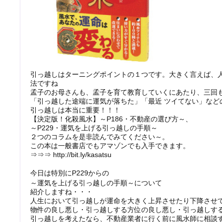
引っ越しはターニングポイントの１つです。大きく言えば、
法ですね
孟子のお母さんも、孟子を育て教育していくにあたり、三回
「引っ越した途端に運気が落ちた」「最近 ツイてない」など
引っ越しは本当に重要！！！
【決定版！化殺風水】～P186・不動産の選び方～、
～P229・運気を上げる引っ越しの手順～
２つのコラムを是非読んでみてください～。
この本は一般書店でもアマゾンでも入手できます。
⇒⇒⇒ http://bit.ly/kasatsu
今日は特別にP229からの
～運気を上げる引っ越しの手順～について
紹介しますね・・・
人生において引っ越しが運命を大きく上昇させたり下降させ
物件の良し悪し・引っ越しする方位の良し悪し・引っ越しす
引っ越しを考えたなら、不動産業者に行く前に風水師に相談