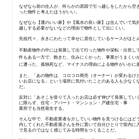
なぜなら前の住人が、何らかの原因で引っ越しをしたから空
った物件と考えたほうがいい。
なぜなら【運のいい家】や【風水の良い家】は住んでいて気
越しする必要がないなどの理由で物件として出にくい。
先祖代々、永きにわたって幸せに居住しているケースがほと
不動産物件の中には発展して出て行った物件や栄転・出世し
件もある一方で、飽きた、住みに
くかった、事業がうまくい
に遭った、孤独死など、マイナス
の理由による物件がいかに
また、「あの物件は、コロコロ商売（オーナー）が変わるけ
いお店になる」という場所に気付いたことのある人も少なく
だ。
反対に「あそこを借りて入ったお店は必ず伸びて発展してい
に限らず、住宅・アパート・マンション・戸建住宅・事
業所でも当然発生する。
そんな中で、不動産業者を介していい物件を見つけるにはど
内してくれた不動産屋さんを外に置いて自分ひとりで室内に
で見るのではなく感じてみる時間をつくることだ。